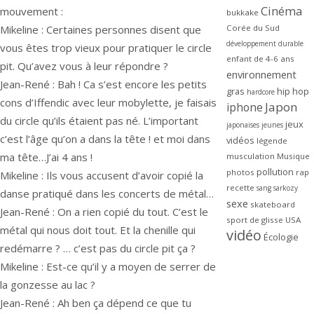
Cinéma
mouvement :
bukkake
Mikeline : Certaines personnes disent que
Corée du Sud
développement durable
vous êtes trop vieux pour pratiquer le circle
enfant de 4-6 ans
pit. Qu’avez vous à leur répondre ?
environnement
Jean-René : Bah ! Ca s’est encore les petits
gras
hip hop
hardcore
cons d’Iffendic avec leur mobylette, je faisais
Japon
iphone
du circle qu’ils étaient pas né. L’important
jeux
japonaises
jeunes
c’est l’âge qu’on a dans la tête ! et moi dans
vidéos
légende
ma tête…J’ai 4 ans !
musculation
Musique
pollution
photos
rap
Mikeline : Ils vous accusent d’avoir copié la
recette
sang
sarkozy
danse pratiqué dans les concerts de métal…
sexe
skateboard
Jean-René : On a rien copié du tout. C’est le
sport de glisse
USA
métal qui nous doit tout. Et la chenille qui
vidéo
Écologie
redémarre ? … c’est pas du circle pit ça ?
Mikeline : Est-ce qu’il y a moyen de serrer de
la gonzesse au lac ?
Jean-René : Ah ben ça dépend ce que tu