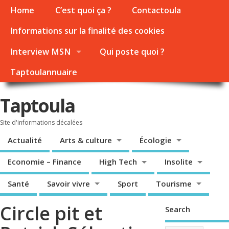
Home
C’est quoi ça ?
Contactoula
Informations sur la finalité des cookies
Interview MSN
Qui poste quoi ?
Taptoulannuaire
Taptoula
Site d'informations décalées
Actualité
Arts & culture
Écologie
Economie – Finance
High Tech
Insolite
Santé
Savoir vivre
Sport
Tourisme
Circle pit et
Search