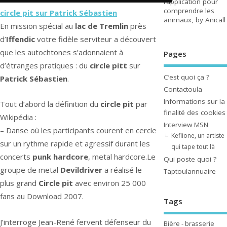
l’application pour
comprendre les
circle pit sur Patrick Sébastien
animaux, by Anicall
En mission spécial au
lac de Tremlin
près
d’
Iffendic
votre fidèle serviteur a découvert
que les autochtones s’adonnaient à
Pages
d’étranges pratiques : du
circle pitt
sur
C’est quoi ça ?
Patrick Sébastien
.
Contactoula
Informations sur la
Tout d’abord la définition du
circle pit
par
finalité des cookies
Wikipédia :
Interview MSN
– Danse où les participants courent en cercle
Keflione, un artiste
sur un rythme rapide et agressif durant les
qui tape tout là
concerts
punk hardcore
, metal hardcore.Le
Qui poste quoi ?
groupe de metal
Devildriver
a réalisé le
Taptoulannuaire
plus grand
Circle pit
avec environ 25 000
fans au Download 2007.
Tags
J’interroge Jean-René fervent défenseur du
Bière - brasserie