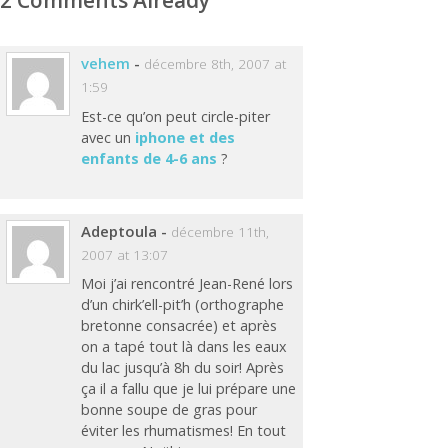
vehem
-
décembre 8th, 2007 at
1:59
Est-ce qu’on peut circle-piter
avec un
iphone et des
enfants de 4-6 ans
?
Adeptoula
-
décembre 11th,
2007 at 13:07
Moi j’ai rencontré Jean-René lors
d’un chirk’ell-pit’h (orthographe
bretonne consacrée) et après
on a tapé tout là dans les eaux
du lac jusqu’à 8h du soir! Après
ça il a fallu que je lui prépare une
bonne soupe de gras pour
éviter les rhumatismes! En tout