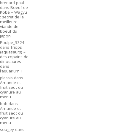
brenard paul
dans
Boeuf de
Kobé – Wagyu
: secret de la
meilleure
viande de
boeuf du
Japon
Poulpe_3324
dans
Triops
(aquasaurs) –
des copains de
dinosaures
dans
l’aquarium !
plessis
dans
Amande et
fruit sec : du
cyanure au
menu
bob
dans
Amande et
fruit sec : du
cyanure au
menu
sougey
dans