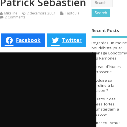
Patrick Sébastien
Mikeline
7 décembre 2007
Taptoula
2 Comments
Recent Posts
Facebook
Twitter
Regardez un moine
bouddhiste jouer
Teenage Lobotomy
des Ramones
Bureau d’études
carrosserie
Produire sa
spiruline à la
maison ?
Le retour des
bières fortes,
d’Amsterdam à
Glascow
Shiraseru Amu :