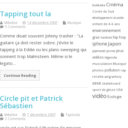
Cinéma
bukkake
Tapping tout la
Corée du Sud
développement durable
Mikeline
14 décembre 2007
Musique
enfant de 4-6 ans
5 Comments
environnement
Comme disait souvent Johnny trasher : "La
gras
hip hop
hardcore
guitare ça doit rester sobre. J'évite le
Japon
iphone
tapping à la Eddie ou les plans sweeping qui
jeux
japonaises
jeunes
sonnent trop Malmsteen. Même si le
vidéos
légende
legato…
musculation
Musique
pollution
photos
rap
Continue Reading
recette
sang
sarkozy
sexe
skateboard
sport de glisse
USA
vidéo
Circle pit et Patrick
Écologie
Sébastien
Mikeline
7 décembre 2007
Taptoula
2 Comments
circle pit sur Patrick Sébastien En mission