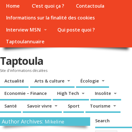
Home
C’est quoi ça ?
Contactoula
Informations sur la finalité des cookies
Interview MSN
Qui poste quoi ?
Taptoulannuaire
Taptoula
Site d'informations décalées
Actualité
Arts & culture
Écologie
Economie – Finance
High Tech
Insolite
Santé
Savoir vivre
Sport
Tourisme
Search
Author Archives:
Mikeline