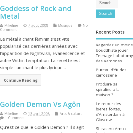
Goddess of Rock and
Metal
Mikeline
7 août 2008
Musique
No
Comment
Recent Posts
Le métal à chant féminin s'est vite
Regardez un moine
popularisé ces dernières années avec
bouddhiste jouer
l'apparition de Nightwish, Evanescence et
Teenage Lobotomy
autre Within temptation. La recette est
des Ramones
simple : un chant le plus lyrique…
Bureau d’études
carrosserie
Continue Reading
Produire sa
spiruline à la
maison ?
Golden Demon Vs Agôn
Le retour des
bières fortes,
Mikeline
18 avril 2008
Arts & culture
d’Amsterdam à
1 Comment
Glascow
Qu'est ce que le Golden Demon ? Il s'agit
Shiraseru Amu :