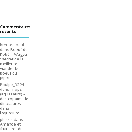
Commentaires
récents
brenard paul
dans
Boeuf de
Kobé – Wagyu
: secret de la
meilleure
viande de
boeuf du
Japon
Poulpe_3324
dans
Triops
(aquasaurs) –
des copains de
dinosaures
dans
l’aquarium !
plessis
dans
Amande et
fruit sec : du