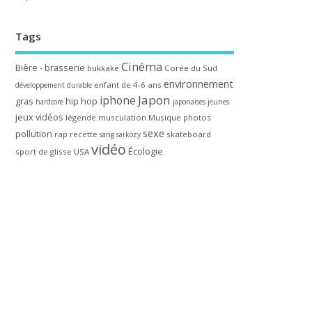
Tags
Cinéma
Bière - brasserie
bukkake
Corée du Sud
environnement
enfant de 4-6 ans
développement durable
Japon
iphone
gras
hip hop
hardcore
japonaises
jeunes
jeux vidéos
légende
musculation
Musique
photos
sexe
pollution
rap
recette
skateboard
sang
sarkozy
vidéo
Écologie
sport de glisse
USA