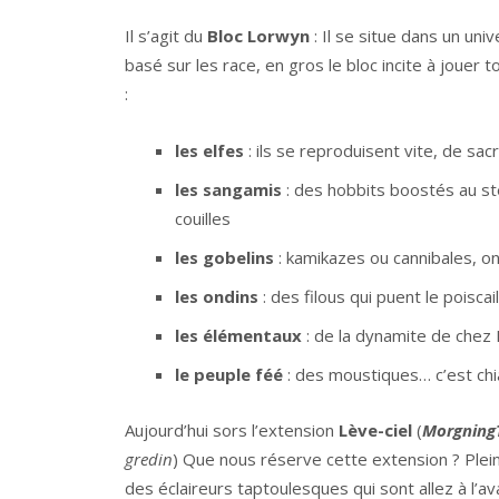
Il s’agit du
Bloc Lorwyn
: Il se situe dans un un
basé sur les race, en gros le bloc incite à joue
:
les elfes
: ils se reproduisent vite, de sac
les sangamis
: des hobbits boostés au st
couilles
les gobelins
: kamikazes ou cannibales, on
les ondins
: des filous qui puent le poiscail
les élémentaux
: de la dynamite de chez 
le peuple féé
: des moustiques… c’est chi
Aujourd’hui sors l’extension
Lève-ciel
(
Morgning
gredin
) Que nous réserve cette extension ? Plei
des éclaireurs taptoulesques qui sont allez à l’a