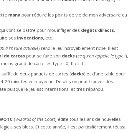
cette
mana
pour réduire les points de vie de mon adversaire ou
ui vont se battre pour moi, infliger des
dégâts directs
,
ruire ses
invocations
, etc.
0 à l’heure actuelle
) rend le jeu incroyablement riche. Il est
l de cartes
pour se faire son
decks
(
ce qu’on appelle le type I
),
oins grand de carte les type I.X, II et III.
il suffit de deux paquets de cartes (
decks
) et d’une table pour
0 et 20 minutes en moyenne. De plus on peut trouver des
ète puisque le jeu est international et très répandu.
WOTC
(
Wizards of the Coast
) édite tous les ans de nouvelles
agic a ses blocs. Et cette année, il est particulièrement réussi.