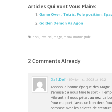
Articles Qui Vont Vous Plaire:
Game Over : Tetris, Pole position, Sp
Golden Demon Vs Agôn
deck
,
leve-ciel
,
magic
,
mana
,
morningtide
2 Comments Already
DaftDef
-
février 1st, 2008 at 19:21
Ahhhhh la bonne époque des Magic… 
s’amusait à nous faire le sort « Tempê
Hilarant » il nous pétait au nez. Le 
Pour ma part j’avais un bon deck Roug
combiné avec les saletés de créatures