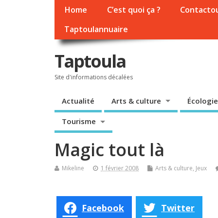
Home
C’est quoi ça ?
Contacto
Taptoulannuaire
Taptoula
Site d'informations décalées
Actualité
Arts & culture
Écologie
Tourisme
Magic tout là
Mikeline
1 février 2008
Arts & culture
,
Jeux
Facebook
Twitter