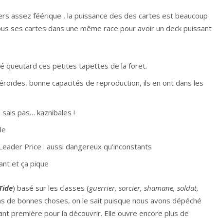
ivers assez féérique , la puissance des des cartes est beaucoup
r tous ses cartes dans une même race pour avoir un deck puissant
ré queutard ces petites tapettes de la foret.
éroïdes, bonne capacités de reproduction, ils en ont dans les
 sais pas… kaznibales !
le
Leader Price : aussi dangereux qu’inconstants
ant et ça pique
Tide
) basé sur les classes (
guerrier, sorcier, shamane, soldat,
ns de bonnes choses, on le sait puisque nous avons dépéché
vant première pour la découvrir. Elle ouvre encore plus de