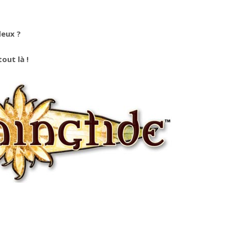
deux ?
out là !