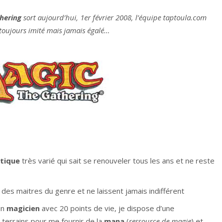
thering
sort aujourd’hui, 1er février 2008, l’équipe taptoula.com
r toujours imité mais jamais égalé…
tique
très varié qui sait se renouveler tous les ans et ne reste
r des maitres du genre et ne laissent jamais indifférent
un
magicien
avec 20 points de vie, je dispose d’une
 terrains pour me fournir de la
mana
(
ressource de magie
) et