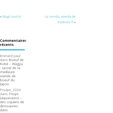
«
Magic tout là
La corrida, mierda de
tradiciòn !!!
»
Commentaires
récents
brenard paul
dans
Boeuf de
Kobé – Wagyu
: secret de la
meilleure
viande de
boeuf du
Japon
Poulpe_3324
dans
Triops
(aquasaurs) –
des copains de
dinosaures
dans