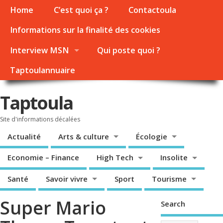
Home
C’est quoi ça ?
Contactoula
Informations sur la finalité des cookies
Interview MSN
Qui poste quoi ?
Taptoulannuaire
Taptoula
Site d'informations décalées
Actualité
Arts & culture
Écologie
Economie – Finance
High Tech
Insolite
Santé
Savoir vivre
Sport
Tourisme
Super Mario
Search