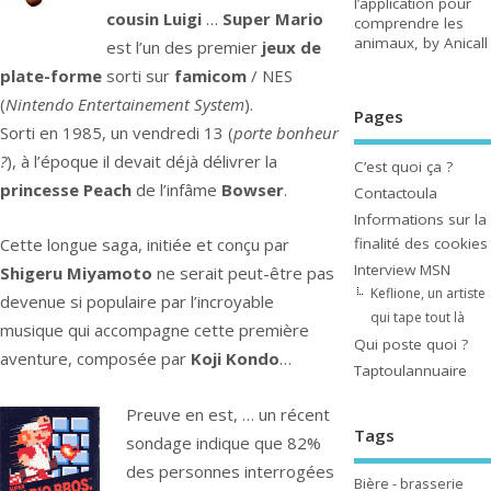
l’application pour
cousin Luigi
…
Super Mario
comprendre les
animaux, by Anicall
est l’un des premier
jeux de
plate-forme
sorti sur
famicom
/ NES
(
Nintendo Entertainement System
).
Pages
Sorti en 1985, un vendredi 13 (
porte bonheur
?
), à l’époque il devait déjà délivrer la
C’est quoi ça ?
princesse Peach
de l’infâme
Bowser
.
Contactoula
Informations sur la
finalité des cookies
Cette longue saga, initiée et conçu par
Interview MSN
Shigeru Miyamoto
ne serait peut-être pas
Keflione, un artiste
devenue si populaire par l’incroyable
qui tape tout là
musique qui accompagne cette première
Qui poste quoi ?
aventure, composée par
Koji Kondo
…
Taptoulannuaire
Preuve en est, … un récent
Tags
sondage indique que 82%
des personnes interrogées
Bière - brasserie