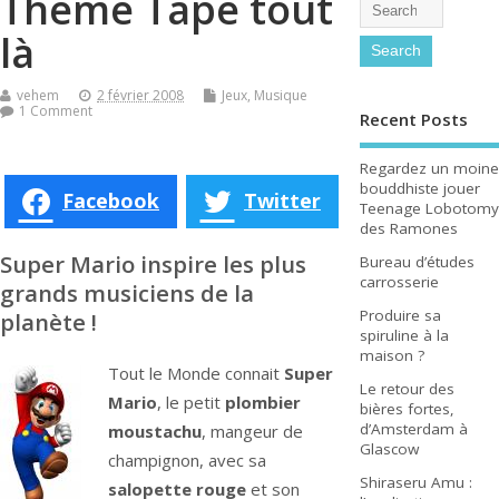
Theme Tape tout
là
vehem
2 février 2008
Jeux
,
Musique
1 Comment
Recent Posts
Regardez un moine
bouddhiste jouer
Facebook
Twitter
Teenage Lobotomy
des Ramones
Super Mario inspire les plus
Bureau d’études
carrosserie
grands musiciens de la
Produire sa
planète !
spiruline à la
maison ?
Tout le Monde connait
Super
Le retour des
Mario
, le petit
plombier
bières fortes,
d’Amsterdam à
moustachu
, mangeur de
Glascow
champignon, avec sa
Shiraseru Amu :
salopette rouge
et son