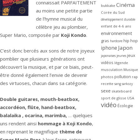
connaissait PARFAITEMENT
Cinéma
bukkake
au moins une petite partie
Corée du Sud
de l’hymne musical du
développement durable
célèbre jeu au plombier,
enfant de 4-6 ans
environnement
Super Mario, composée par
Koji Kondo
.
gras
hip hop
hardcore
Japon
iphone
C’est donc bercés aux sons de notre joyeux
jeux
japonaises
jeunes
pomblier que plusieurs générations ont
vidéos
légende
découvert la musique, et par ce biais, peut-
musculation
Musique
être donné également l’envie de devenir
pollution
photos
rap
des virtuoses, chacun dans sa catégorie.
recette
sang
sarkozy
sexe
skateboard
sport de glisse
USA
Double guitares, mouth-beatbox,
vidéo
Écologie
accordéon, flûte, hand-beatbox,
balalaika , ocarina, marimba,
… quelques
uns rendent ainsi
hommage à Koji Kondo
,
en reprenant le magnifique
thème de
Super Mario Bros
à leur façon, retrouvez-