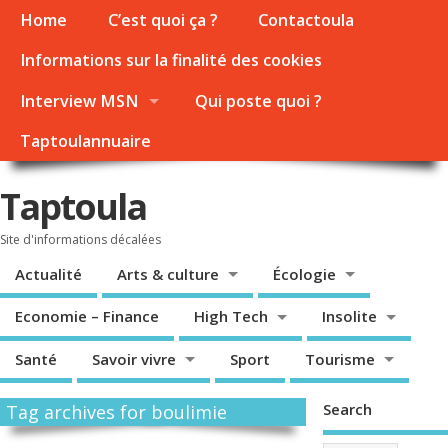
Home
C’est quoi ça ?
Contactoula
Informations sur la finalité des cookies
Interview MSN
Qui poste quoi ?
Taptoulannuaire
Taptoula
Site d'informations décalées
Actualité
Arts & culture
Écologie
Economie – Finance
High Tech
Insolite
Santé
Savoir vivre
Sport
Tourisme
Search
Tag archives for boulimie