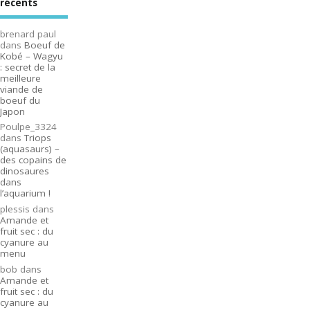
récents
brenard paul
dans
Boeuf de
Kobé – Wagyu
: secret de la
meilleure
viande de
boeuf du
Japon
Poulpe_3324
dans
Triops
(aquasaurs) –
des copains de
dinosaures
dans
l’aquarium !
plessis
dans
Amande et
fruit sec : du
cyanure au
menu
bob
dans
Amande et
fruit sec : du
cyanure au