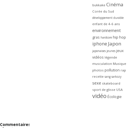
Cinéma
bukkake
Corée du Sud
développement durable
enfant de 4-6 ans
environnement
gras
hip hop
hardcore
Japon
iphone
jeux
japonaises
jeunes
vidéos
légende
musculation
Musique
pollution
photos
rap
recette
sang
sarkozy
sexe
skateboard
sport de glisse
USA
vidéo
Écologie
Commentaires