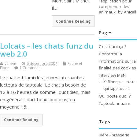
Mont Saint Michel,
l’application pour
comprendre les
il…
animaux, by Anicall
Continue Reading
Pages
Lolcats – les chats funz du
C’est quoi ça ?
web 2.0
Contactoula
Informations sur la
vehem
6 décembre 2007
Faune et
finalité des cookies
Flore
1 Comment
Interview MSN
Le chat est l'ami des jeunes internautes
Keflione, un artiste
lecteurs de taptoula Le chat a besoin de
qui tape tout là
12 à 16 heures de sommeil quotidien, mais
Qui poste quoi ?
en général il dort beaucoup plus, en
Taptoulannuaire
moyenne 15…
Continue Reading
Tags
Bière - brasserie