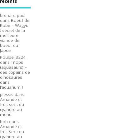
récents
brenard paul
dans
Boeuf de
Kobé – Wagyu
: secret de la
meilleure
viande de
boeuf du
Japon
Poulpe_3324
dans
Triops
(aquasaurs) –
des copains de
dinosaures
dans
l’aquarium !
plessis
dans
Amande et
fruit sec : du
cyanure au
menu
bob
dans
Amande et
fruit sec : du
cyanure au