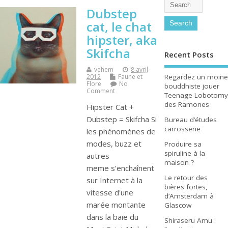
Dubstep
cat, le chat
hipster, aka
Skifcha
Recent Posts
vehem
8 avril
Regardez un moine
2012
Faune et
Flore
No
bouddhiste jouer
Comment
Teenage Lobotomy
des Ramones
Hipster Cat +
Dubstep = Skifcha Si
Bureau d’études
carrosserie
les phénomènes de
modes, buzz et
Produire sa
spiruline à la
autres
maison ?
meme s’enchaînent
Le retour des
sur Internet à la
bières fortes,
vitesse d'une
d’Amsterdam à
marée montante
Glascow
dans la baie du
Shiraseru Amu :