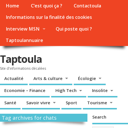
Home
C’est quoi ça ?
Contactoula
Informations sur la finalité des cookies
Interview MSN
Qui poste quoi ?
Taptoulannuaire
Taptoula
Site d'informations décalées
Actualité
Arts & culture
Écologie
Economie – Finance
High Tech
Insolite
Santé
Savoir vivre
Sport
Tourisme
Search
Tag archives for chats