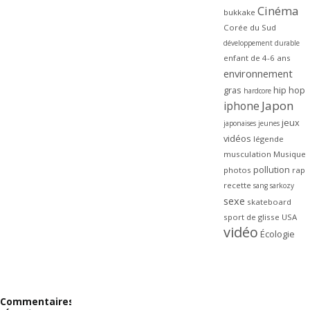
Cinéma
bukkake
Corée du Sud
développement durable
enfant de 4-6 ans
environnement
gras
hip hop
hardcore
Japon
iphone
jeux
japonaises
jeunes
vidéos
légende
musculation
Musique
pollution
photos
rap
recette
sang
sarkozy
sexe
skateboard
sport de glisse
USA
vidéo
Écologie
Commentaires