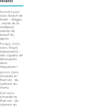
récents
brenard paul
dans
Boeuf de
Kobé – Wagyu
: secret de la
meilleure
viande de
boeuf du
Japon
Poulpe_3324
dans
Triops
(aquasaurs) –
des copains de
dinosaures
dans
l’aquarium !
plessis
dans
Amande et
fruit sec : du
cyanure au
menu
bob
dans
Amande et
fruit sec : du
cyanure au