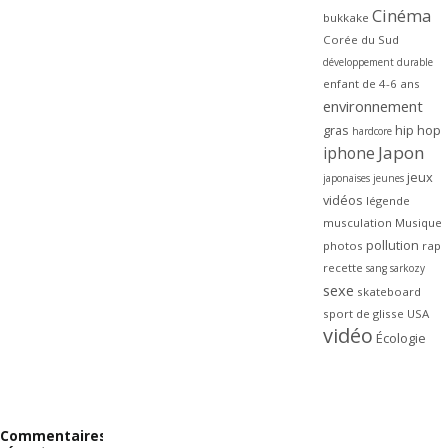
Cinéma
bukkake
Corée du Sud
développement durable
enfant de 4-6 ans
environnement
gras
hip hop
hardcore
Japon
iphone
jeux
japonaises
jeunes
vidéos
légende
musculation
Musique
pollution
photos
rap
recette
sang
sarkozy
sexe
skateboard
sport de glisse
USA
vidéo
Écologie
Commentaires