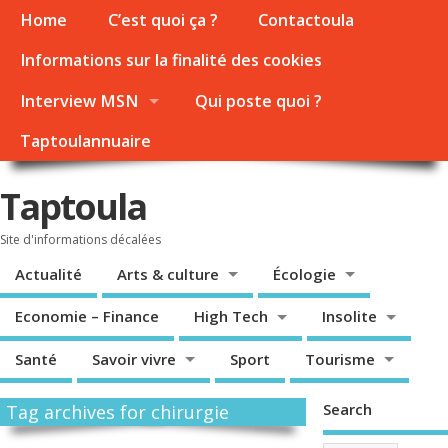
Home
C’est quoi ça ?
Contactoula
Informations sur la finalité des cookies
Interview MSN
Qui poste quoi ?
Taptoulannuaire
Taptoula
Site d'informations décalées
Actualité
Arts & culture
Écologie
Economie – Finance
High Tech
Insolite
Santé
Savoir vivre
Sport
Tourisme
Search
Tag archives for chirurgie