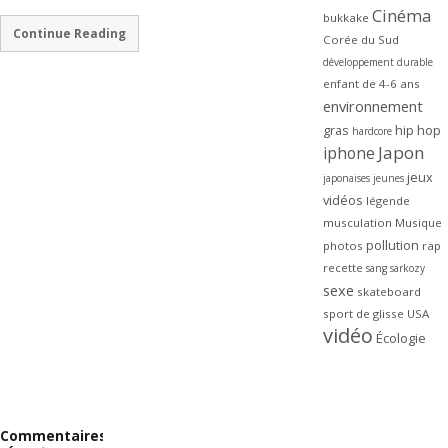
Cinéma
bukkake
Continue Reading
Corée du Sud
développement durable
enfant de 4-6 ans
environnement
gras
hip hop
hardcore
Japon
iphone
jeux
japonaises
jeunes
vidéos
légende
musculation
Musique
pollution
photos
rap
recette
sang
sarkozy
sexe
skateboard
sport de glisse
USA
vidéo
Écologie
Commentaires