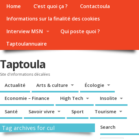
Home
C’est quoi ça ?
Contactoula
Informations sur la finalité des cookies
Interview MSN
Qui poste quoi ?
Taptoulannuaire
Taptoula
Site d'informations décalées
Actualité
Arts & culture
Écologie
Economie – Finance
High Tech
Insolite
Santé
Savoir vivre
Sport
Tourisme
Search
Tag archives for cul