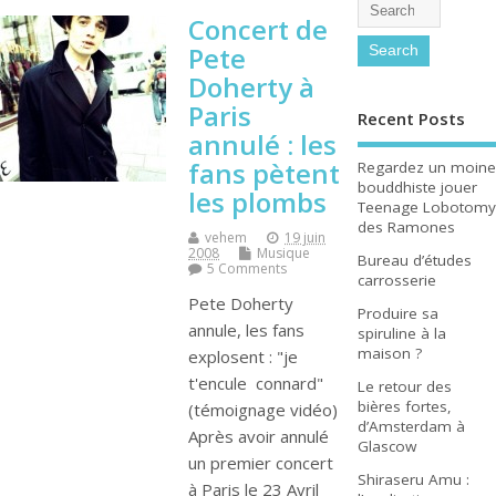
Concert de
Pete
Doherty à
Paris
Recent Posts
annulé : les
fans pètent
Regardez un moine
bouddhiste jouer
les plombs
Teenage Lobotomy
des Ramones
vehem
19 juin
2008
Musique
Bureau d’études
5 Comments
carrosserie
Pete Doherty
Produire sa
annule, les fans
spiruline à la
maison ?
explosent : "je
t'encule connard"
Le retour des
bières fortes,
(témoignage vidéo)
d’Amsterdam à
Après avoir annulé
Glascow
un premier concert
Shiraseru Amu :
à Paris le 23 Avril