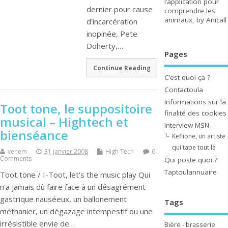
l’application pour
dernier pour cause
comprendre les
animaux, by Anicall
d'incarcération
inopinée, Pete
Doherty,…
Pages
Continue Reading
C’est quoi ça ?
Contactoula
Informations sur la
Toot tone, le suppositoire
finalité des cookies
musical – Hightech et
Interview MSN
bienséance
Keflione, un artiste
qui tape tout là
vehem
31 janvier 2008
High Tech
6
Comments
Qui poste quoi ?
Taptoulannuaire
Toot tone / I-Toot, let's the music play Qui
n'a jamais dû faire face à un désagrément
gastrique nauséeux, un ballonement
Tags
méthanier, un dégazage intempestif ou une
irrésistible envie de…
Bière - brasserie