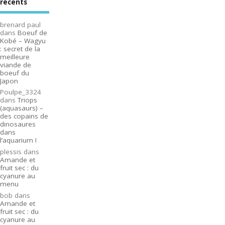
récents
brenard paul
dans
Boeuf de
Kobé – Wagyu
: secret de la
meilleure
viande de
boeuf du
Japon
Poulpe_3324
dans
Triops
(aquasaurs) –
des copains de
dinosaures
dans
l’aquarium !
plessis
dans
Amande et
fruit sec : du
cyanure au
menu
bob
dans
Amande et
fruit sec : du
cyanure au