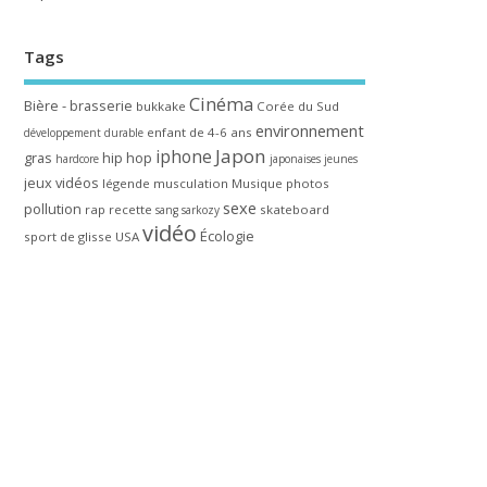
Tags
Cinéma
Bière - brasserie
bukkake
Corée du Sud
environnement
enfant de 4-6 ans
développement durable
Japon
iphone
gras
hip hop
hardcore
japonaises
jeunes
jeux vidéos
légende
musculation
Musique
photos
sexe
pollution
rap
recette
skateboard
sang
sarkozy
vidéo
Écologie
sport de glisse
USA