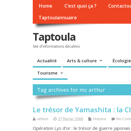
Home
C’est quoi ça ?
Contacto
Taptoulannuaire
Taptoula
Site d'informations décalées
Actualité
Arts & culture
Écologie
Tourisme
Tag archives for mc arthur
Le trésor de Yamashita : la C
vehem
27 février 2008
Histoire
No Com
Opération Lys d'or : le trésor de guerre japonais