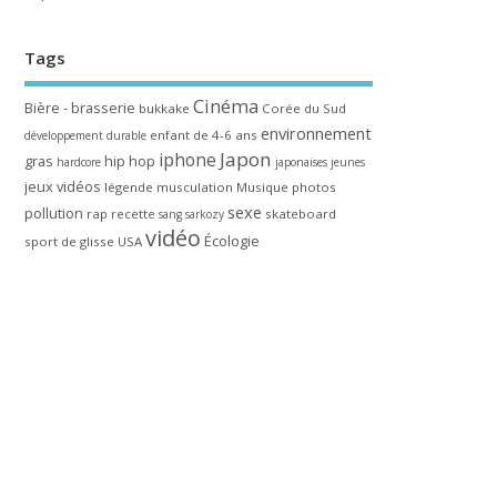
Tags
Cinéma
Bière - brasserie
bukkake
Corée du Sud
environnement
enfant de 4-6 ans
développement durable
Japon
iphone
gras
hip hop
hardcore
japonaises
jeunes
jeux vidéos
légende
musculation
Musique
photos
sexe
pollution
rap
recette
skateboard
sang
sarkozy
vidéo
Écologie
sport de glisse
USA