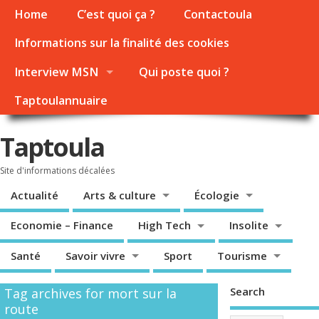
Home
C’est quoi ça ?
Contactoula
Informations sur la finalité des cookies
Interview MSN
Qui poste quoi ?
Taptoulannuaire
Taptoula
Site d'informations décalées
Actualité
Arts & culture
Écologie
Economie – Finance
High Tech
Insolite
Santé
Savoir vivre
Sport
Tourisme
Search
Tag archives for mort sur la
route