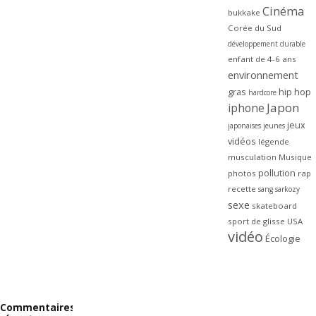
Cinéma
bukkake
Corée du Sud
développement durable
enfant de 4-6 ans
environnement
gras
hip hop
hardcore
Japon
iphone
jeux
japonaises
jeunes
vidéos
légende
musculation
Musique
pollution
photos
rap
recette
sang
sarkozy
sexe
skateboard
sport de glisse
USA
vidéo
Écologie
Commentaires