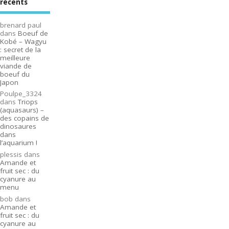
récents
brenard paul
dans
Boeuf de
Kobé – Wagyu
: secret de la
meilleure
viande de
boeuf du
Japon
Poulpe_3324
dans
Triops
(aquasaurs) –
des copains de
dinosaures
dans
l’aquarium !
plessis
dans
Amande et
fruit sec : du
cyanure au
menu
bob
dans
Amande et
fruit sec : du
cyanure au