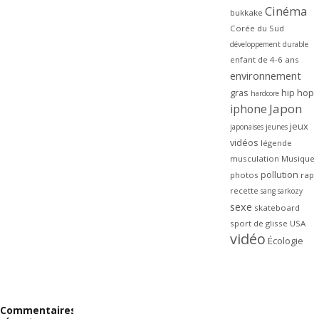
Cinéma
bukkake
Corée du Sud
développement durable
enfant de 4-6 ans
environnement
gras
hip hop
hardcore
Japon
iphone
jeux
japonaises
jeunes
vidéos
légende
musculation
Musique
pollution
photos
rap
recette
sang
sarkozy
sexe
skateboard
sport de glisse
USA
vidéo
Écologie
Commentaires