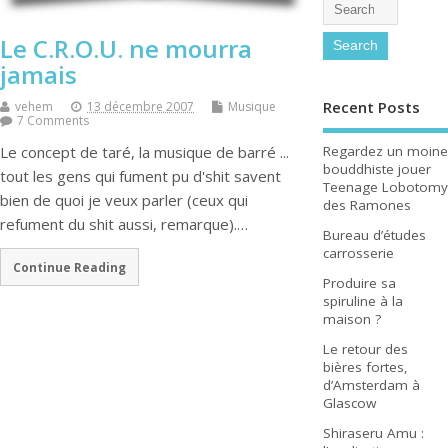
Le C.R.O.U. ne mourra
jamais
Recent Posts
vehem
13 décembre 2007
Musique
7 Comments
Regardez un moine
Le concept de taré, la musique de barré ...
bouddhiste jouer
tout les gens qui fument pu d'shit savent
Teenage Lobotomy
bien de quoi je veux parler (ceux qui
des Ramones
refument du shit aussi, remarque).…
Bureau d’études
carrosserie
Continue Reading
Produire sa
spiruline à la
maison ?
Le retour des
bières fortes,
d’Amsterdam à
Glascow
Shiraseru Amu :