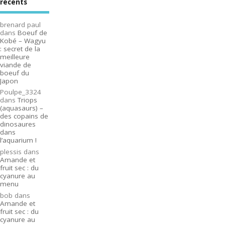
récents
brenard paul
dans
Boeuf de
Kobé – Wagyu
: secret de la
meilleure
viande de
boeuf du
Japon
Poulpe_3324
dans
Triops
(aquasaurs) –
des copains de
dinosaures
dans
l’aquarium !
plessis
dans
Amande et
fruit sec : du
cyanure au
menu
bob
dans
Amande et
fruit sec : du
cyanure au