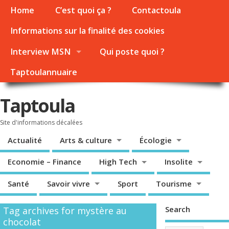
Home
C’est quoi ça ?
Contactoula
Informations sur la finalité des cookies
Interview MSN
Qui poste quoi ?
Taptoulannuaire
Taptoula
Site d'informations décalées
Actualité
Arts & culture
Écologie
Economie – Finance
High Tech
Insolite
Santé
Savoir vivre
Sport
Tourisme
Search
Tag archives for mystère au
chocolat