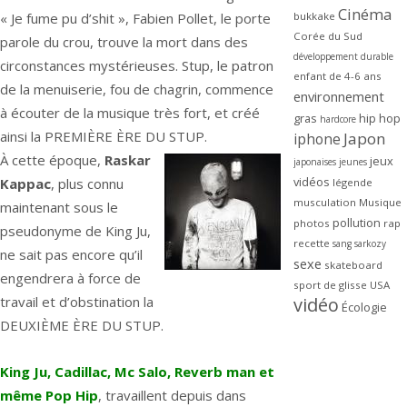
Cinéma
bukkake
« Je fume pu d’shit », Fabien Pollet, le porte
Corée du Sud
parole du crou, trouve la mort dans des
développement durable
circonstances mystérieuses. Stup, le patron
enfant de 4-6 ans
de la menuiserie, fou de chagrin, commence
environnement
à écouter de la musique très fort, et créé
gras
hip hop
hardcore
ainsi la PREMIÈRE ÈRE DU STUP.
Japon
iphone
À cette époque,
Raskar
jeux
japonaises
jeunes
vidéos
Kappac
, plus connu
légende
musculation
Musique
maintenant sous le
pollution
photos
rap
pseudonyme de King Ju,
recette
sang
sarkozy
ne sait pas encore qu’il
sexe
skateboard
engendrera à force de
sport de glisse
USA
vidéo
travail et d’obstination la
Écologie
DEUXIÈME ÈRE DU STUP.
King Ju, Cadillac, Mc Salo, Reverb man et
même Pop Hip
, travaillent depuis dans