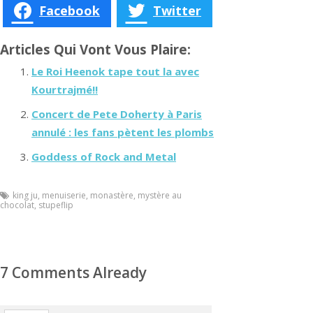
Facebook
Twitter
Articles Qui Vont Vous Plaire:
Le Roi Heenok tape tout la avec
Kourtrajmé!!
Concert de Pete Doherty à Paris
annulé : les fans pètent les plombs
Goddess of Rock and Metal
king ju
,
menuiserie
,
monastère
,
mystère au
chocolat
,
stupeflip
7 Comments Already