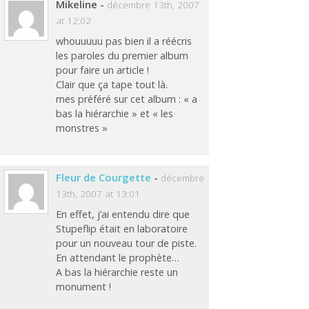
Mikeline
-
décembre 13th, 2007
at 12:02
whouuuuu pas bien il a réécris
les paroles du premier album
pour faire un article !
Clair que ça tape tout là.
mes préféré sur cet album : « a
bas la hiérarchie » et « les
monstres »
Fleur de Courgette
-
décembre
13th, 2007 at 13:01
En effet, j’ai entendu dire que
Stupeflip était en laboratoire
pour un nouveau tour de piste.
En attendant le prophète…
A bas la hiérarchie reste un
monument !