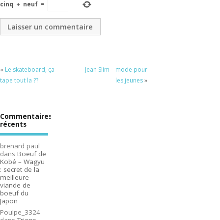
cinq
+
neuf
=
«
Le skateboard, ça
Jean Slim – mode pour
tape tout la ??
les jeunes
»
Commentaires
récents
brenard paul
dans
Boeuf de
Kobé – Wagyu
: secret de la
meilleure
viande de
boeuf du
Japon
Poulpe_3324
dans
Triops