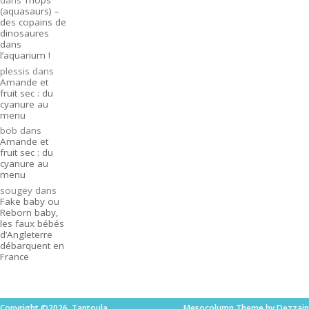
(aquasaurs) –
des copains de
dinosaures
dans
l’aquarium !
plessis
dans
Amande et
fruit sec : du
cyanure au
menu
bob
dans
Amande et
fruit sec : du
cyanure au
menu
sougey
dans
Fake baby ou
Reborn baby,
les faux bébés
d’Angleterre
débarquent en
France
Copyright ©2026. Taptoula
Mesocolumn Theme by Dezzain