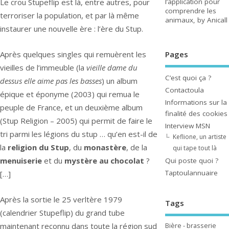
Le crou Stupeflip est là, entre autres, pour
l’application pour
comprendre les
terroriser la population, et par là même
animaux, by Anicall
instaurer une nouvelle ère : l’ère du Stup.
Après quelques singles qui remuèrent les
Pages
vieilles de l’immeuble (la
vieille dame du
C’est quoi ça ?
dessus elle aime pas les basses
) un album
Contactoula
épique et éponyme (2003) qui remua le
Informations sur la
peuple de France, et un deuxième album
finalité des cookies
(Stup Religion – 2005) qui permit de faire le
Interview MSN
tri parmi les légions du stup … qu’en est-il de
Keflione, un artiste
la
religion du Stup
, du
monastère
, de la
qui tape tout là
menuiserie
et du
mystère au chocolat
?
Qui poste quoi ?
Taptoulannuaire
[…]
Après la sortie le 25 verltère 1979
Tags
(calendrier Stupeflip) du grand tube
Bière - brasserie
maintenant reconnu dans toute la région sud