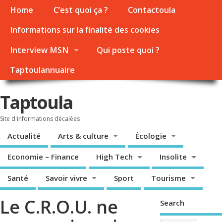
Home
C’est quoi ça ?
Contactoula
Informations sur la finalité des cookies
Interview MSN
Qui poste quoi ?
Taptoulannuaire
Taptoula
Site d'informations décalées
Actualité
Arts & culture
Écologie
Economie – Finance
High Tech
Insolite
Santé
Savoir vivre
Sport
Tourisme
Le C.R.O.U. ne
Search