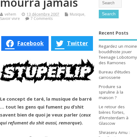
mourra jamais
vehem
13 décembre 2007
Musique
,
Savoir vivre
7 Comments
Recent Posts
Facebook
Twitter
Regardez un moine
bouddhiste jouer
Teenage Lobotomy
des Ramones
Bureau d’études
carrosserie
Produire sa
spiruline à la
maison ?
Le concept de taré, la musique de barré
… tout les gens qui fument pu d’shit
Le retour des
bières fortes,
savent bien de quoi je veux parler (
ceux
d’Amsterdam à
qui refument du shit aussi, remarque
).
Glascow
Shiraseru Amu :