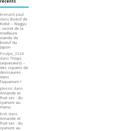
récents
brenard paul
dans
Boeuf de
Kobé – Wagyu
: secret de la
meilleure
viande de
boeuf du
Japon
Poulpe_3324
dans
Triops
(aquasaurs) –
des copains de
dinosaures
dans
l’aquarium !
plessis
dans
Amande et
fruit sec : du
cyanure au
menu
bob
dans
Amande et
fruit sec : du
cyanure au