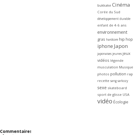
Cinéma
bukkake
Corée du Sud
développement durable
enfant de 4-6 ans
environnement
gras
hip hop
hardcore
Japon
iphone
jeux
japonaises
jeunes
vidéos
légende
musculation
Musique
pollution
photos
rap
recette
sang
sarkozy
sexe
skateboard
sport de glisse
USA
vidéo
Écologie
Commentaires