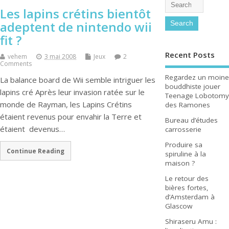
Les lapins crétins bientôt
adeptent de nintendo wii
fit ?
Recent Posts
vehem
3 mai 2008
Jeux
2
Comments
Regardez un moine
La balance board de Wii semble intriguer les
bouddhiste jouer
lapins cré Après leur invasion ratée sur le
Teenage Lobotomy
monde de Rayman, les Lapins Crétins
des Ramones
étaient revenus pour envahir la Terre et
Bureau d’études
étaient devenus…
carrosserie
Produire sa
Continue Reading
spiruline à la
maison ?
Le retour des
bières fortes,
d’Amsterdam à
Glascow
Shiraseru Amu :