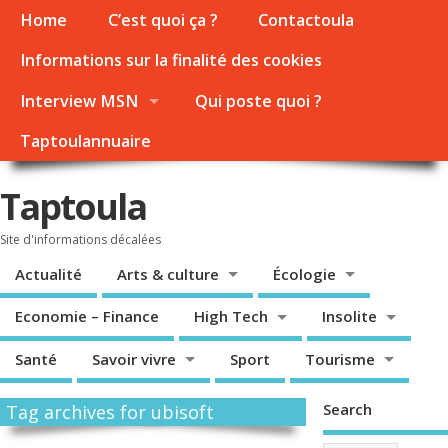
Home
C’est quoi ça ?
Contactoula
Informations sur la finalité des cookies
Interview MSN
Qui poste quoi ?
Taptoulannuaire
Taptoula
Site d'informations décalées
Actualité
Arts & culture
Écologie
Economie – Finance
High Tech
Insolite
Santé
Savoir vivre
Sport
Tourisme
Search
Tag archives for ubisoft