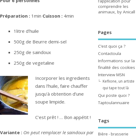
Pour 6 personnes
l’application pour
comprendre les
animaux, by Anicall
Préparation :
1min
Cuisson :
4min
1litre d’huile
Pages
500g de Beurre demi-sel
C’est quoi ça ?
250g de saindoux
Contactoula
Informations sur la
250g de vegetaline
finalité des cookies
Interview MSN
Incorporer les ingredients
Keflione, un artiste
dans l’huile, faire chauffer
qui tape tout là
jusqu’à obtention d’une
Qui poste quoi ?
soupe limpide.
Taptoulannuaire
C’est prêt ! … Bon appétit !
Tags
Variante :
On peut remplacer le saindoux par
Bière - brasserie