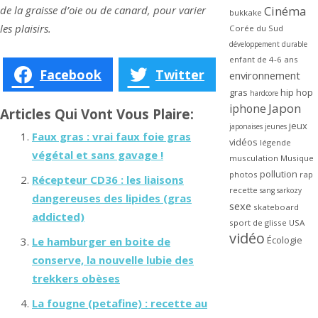
de la graisse d’oie ou de canard, pour varier
Cinéma
bukkake
les plaisirs.
Corée du Sud
développement durable
enfant de 4-6 ans
Facebook
Twitter
environnement
gras
hip hop
hardcore
Japon
iphone
Articles Qui Vont Vous Plaire:
jeux
japonaises
jeunes
Faux gras : vrai faux foie gras
vidéos
légende
végétal et sans gavage !
musculation
Musique
pollution
photos
rap
Récepteur CD36 : les liaisons
recette
sang
sarkozy
dangereuses des lipides (gras
sexe
skateboard
addicted)
sport de glisse
USA
vidéo
Écologie
Le hamburger en boite de
conserve, la nouvelle lubie des
trekkers obèses
La fougne (petafine) : recette au