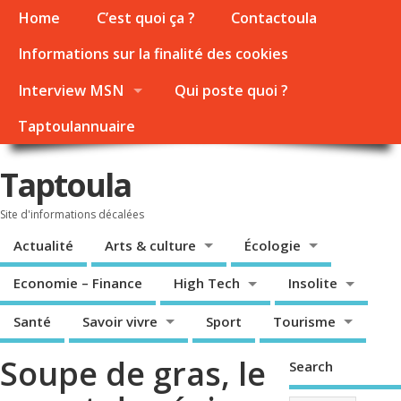
Home
C’est quoi ça ?
Contactoula
Informations sur la finalité des cookies
Interview MSN
Qui poste quoi ?
Taptoulannuaire
Taptoula
Site d'informations décalées
Actualité
Arts & culture
Écologie
Economie – Finance
High Tech
Insolite
Santé
Savoir vivre
Sport
Tourisme
Soupe de gras, le
Search