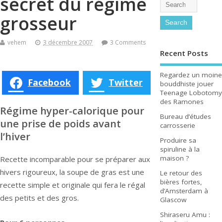
secret du régime
grosseur
vehem
3 décembre 2007
3 Comments
Recent Posts
Regardez un moine
Facebook
Twitter
bouddhiste jouer
Teenage Lobotomy
des Ramones
Régime hyper-calorique pour
Bureau d’études
une prise de poids avant
carrosserie
l’hiver
Produire sa
spiruline à la
maison ?
Recette incomparable pour se préparer aux
hivers rigoureux, la soupe de gras est une
Le retour des
bières fortes,
recette simple et originale qui fera le régal
d’Amsterdam à
des petits et des gros.
Glascow
Shiraseru Amu :