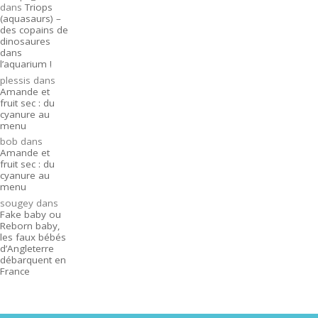
dans
Triops
(aquasaurs) –
des copains de
dinosaures
dans
l’aquarium !
plessis
dans
Amande et
fruit sec : du
cyanure au
menu
bob
dans
Amande et
fruit sec : du
cyanure au
menu
sougey
dans
Fake baby ou
Reborn baby,
les faux bébés
d’Angleterre
débarquent en
France