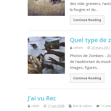
des vide-greniers, l'aut
la fougne et du…
Continue Reading
Quel type de 
vehem
25 mars 2011
Photos de Zombies - Zom
de l'auditorium du musé
Images, figures…
Continue Reading
J’ai vu Rec
cebhi
17 juin 2008
Arts & culture
7 Com