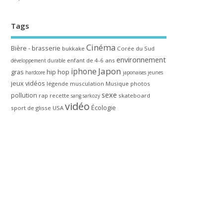
Tags
Cinéma
Bière - brasserie
bukkake
Corée du Sud
environnement
enfant de 4-6 ans
développement durable
Japon
iphone
gras
hip hop
hardcore
japonaises
jeunes
jeux vidéos
légende
musculation
Musique
photos
sexe
pollution
rap
recette
skateboard
sang
sarkozy
vidéo
Écologie
sport de glisse
USA