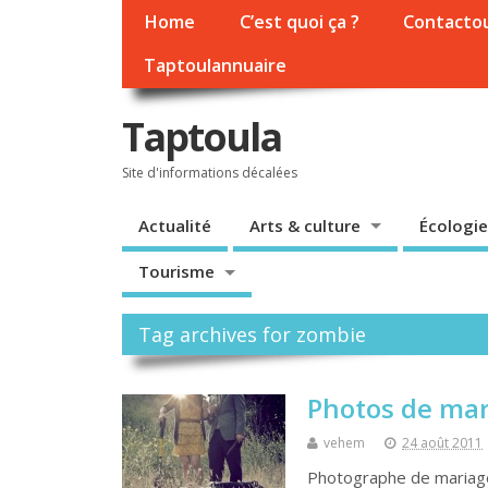
Home
C’est quoi ça ?
Contacto
Taptoulannuaire
Taptoula
Site d'informations décalées
Actualité
Arts & culture
Écologie
Tourisme
Tag archives for zombie
Photos de mari
vehem
24 août 2011
Photographe de mariage 