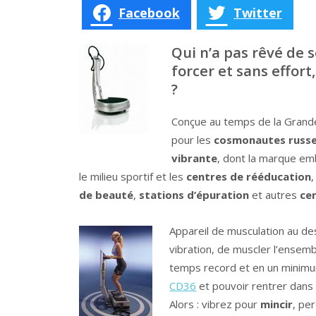
Facebook
Twitter
Qui n’a pas rêvé de s
forcer et sans effor
?
Conçue au temps de la Gran
pour les
cosmonautes russ
vibrante
, dont la marque e
le milieu sportif et les
centres de rééducation
de beauté
,
stations d’épuration
et autres
ce
Appareil de musculation au des
vibration, de muscler l’ensemb
temps record et en un minimum 
CD36
et pouvoir rentrer dans
Alors : vibrez pour
mincir
, pe