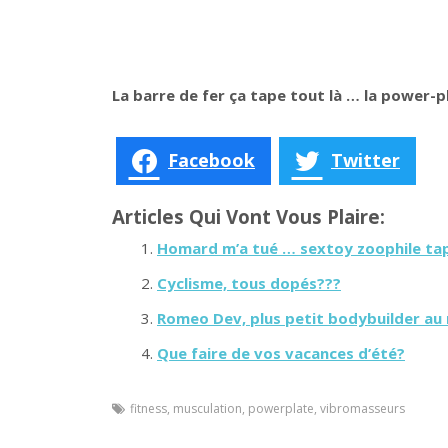
La barre de fer ça tape tout là … la power-pl
Facebook
Twitter
Articles Qui Vont Vous Plaire:
Homard m’a tué … sextoy zoophile tap
Cyclisme, tous dopés???
Romeo Dev, plus petit bodybuilder au
Que faire de vos vacances d’été?
fitness
,
musculation
,
powerplate
,
vibromasseurs