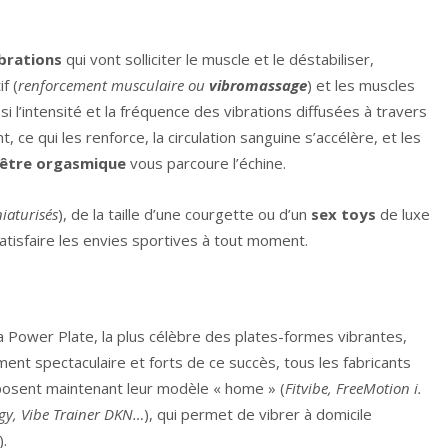
brations
qui vont solliciter le muscle et le déstabiliser,
f (
renforcement musculaire ou
vibromassage
) et les muscles
si l’intensité et la fréquence des vibrations diffusées à travers
, ce qui les renforce, la circulation sanguine s’accélère, et les
-être orgasmique
vous parcoure l’échine.
iaturisés
), de la taille d’une courgette ou d’un
sex toys
de luxe
tisfaire les envies sportives à tout moment.
 Power Plate, la plus célèbre des plates-formes vibrantes,
ent spectaculaire et forts de ce succès, tous les fabricants
oposent maintenant leur modèle « home » (
Fitvibe, FreeMotion i.
Engy, Vibe Trainer DKN…
), qui permet de vibrer à domicile
).