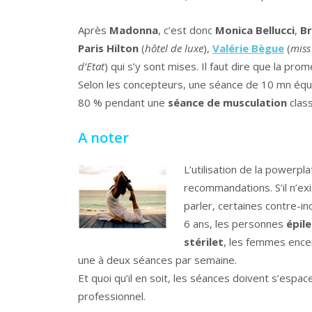
Après
Madonna
, c’est donc
Monica Bellucci
,
Br
Paris Hilton
(
hôtel de luxe
),
Valérie Bègue
(
miss
d’Etat
) qui s’y sont mises. Il faut dire que la pr
Selon les concepteurs, une séance de 10 mn équi
80 % pendant une
séance de musculation
class
A noter
L’utilisation de la powerp
recommandations. S’il n’ex
parler, certaines contre-i
6 ans, les personnes
épil
stérilet
, les femmes ence
une à deux séances par semaine.
Et quoi qu’il en soit, les séances doivent s’espa
professionnel.