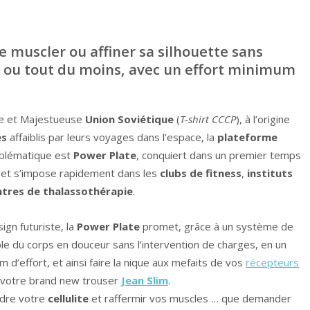
e muscler ou affiner sa silhouette sans
t, ou tout du moins, avec un effort minimum
de et Majestueuse
Union Soviétique
(
T-shirt CCCP
), à l’origine
es
affaiblis par leurs voyages dans l’espace, la
plateforme
mblématique est
Power Plate
, conquiert dans un premier temps
, et s’impose rapidement dans les
clubs de fitness
,
instituts
ntres de thalassothérapie
.
ign futuriste, la
Power Plate
promet, grâce à un système de
le du corps en douceur sans l’intervention de charges, en un
d’effort, et ainsi faire la nique aux mefaits de vos
récepteurs
 votre brand new trouser
Jean Slim
.
rdre votre
cellulite
et raffermir vos muscles … que demander