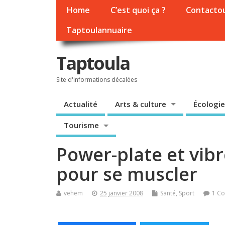
Home
C’est quoi ça ?
Contacto
Taptoulannuaire
Taptoula
Site d'informations décalées
Actualité
Arts & culture
Écologie
Tourisme
Power-plate et vibr
pour se muscler
vehem
25 janvier 2008
Santé
,
Sport
1 C