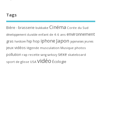
Tags
Cinéma
Bière - brasserie
bukkake
Corée du Sud
environnement
enfant de 4-6 ans
développement durable
Japon
iphone
gras
hip hop
hardcore
japonaises
jeunes
jeux vidéos
légende
musculation
Musique
photos
sexe
pollution
rap
recette
skateboard
sang
sarkozy
vidéo
Écologie
sport de glisse
USA