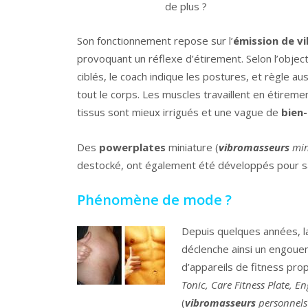
de plus ?
Son fonctionnement repose sur l’
émission de vi
provoquant un réflexe d’étirement. Selon l’objecti
ciblés, le coach indique les postures, et règle aus
tout le corps. Les muscles travaillent en étirement
tissus sont mieux irrigués et une vague de
bien
Des
powerplates
miniature (
vibromasseurs
min
destocké, ont également été développés pour sa
Phénomène de mode ?
Depuis quelques années, la
déclenche ainsi un engouem
d’appareils de fitness pr
Tonic, Care Fitness Plate, 
(
vibromasseurs
personnels