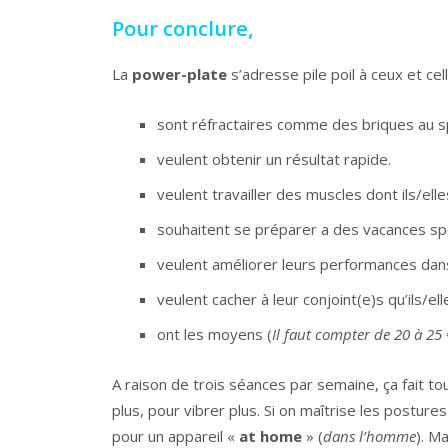
Pour conclure,
La
power-plate
s’adresse pile poil à ceux et cell
sont réfractaires comme des briques au s
veulent obtenir un résultat rapide.
veulent travailler des muscles dont ils/ell
souhaitent se préparer a des vacances sp
veulent améliorer leurs performances dans
veulent cacher à leur conjoint(e)s qu’ils/el
ont les moyens (
Il faut compter de 20 à 25 
A raison de trois séances par semaine, ça fait t
plus, pour vibrer plus. Si on maîtrise les postures
pour un appareil «
at home
» (
dans l’homme
). M