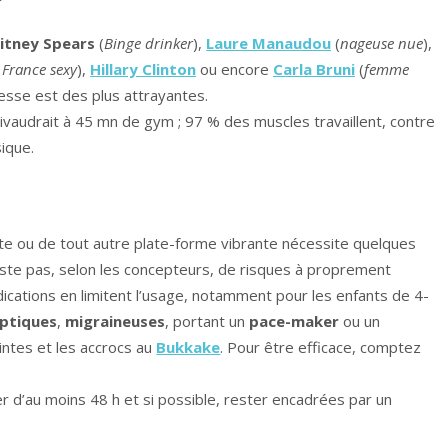
itney Spears
(
Binge drinker
),
Laure Manaudou
(
nageuse nue
),
 France sexy
),
Hillary Clinton
ou encore
Carla Bruni
(
femme
omesse est des plus attrayantes.
vaudrait à 45 mn de gym ; 97 % des muscles travaillent, contre
ique.
late ou de tout autre plate-forme vibrante nécessite quelques
iste pas, selon les concepteurs, de risques à proprement
ndications en limitent l’usage, notamment pour les enfants de 4-
eptiques
,
migraineuses
, portant un
pace-maker
ou un
intes et les accrocs au
Bukkake
. Pour être efficace, comptez
cer d’au moins 48 h et si possible, rester encadrées par un