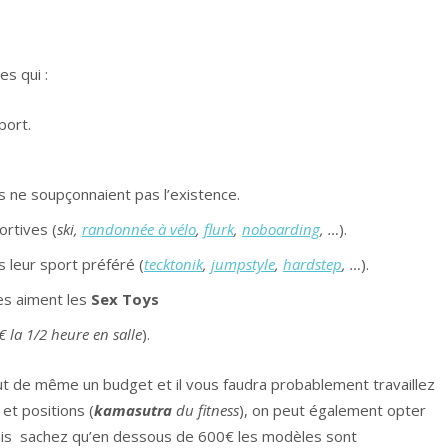
es qui :
port.
es ne soupçonnaient pas l’existence.
ortives (
ski,
randonnée à vélo
,
flurk
,
noboarding
, …
).
 leur sport préféré (
tecktonik
,
jumpstyle
,
hardstep
, …
).
les aiment les
Sex Toys
€ la 1/2 heure en salle
).
out de même un budget et il vous faudra probablement travaillez
 et positions (
kamasutra
du fitness
), on peut également opter
ais sachez qu’en dessous de 600€ les modèles sont