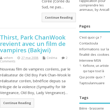
l’application pour
Corée (Corée du
comprendre les
Sud, ne pas…
animaux, by Anicall
Continue Reading
Pages
Thirst, Park ChanWook
C’est quoi ça ?
revient avec un film de
Contactoula
vampires (Bakjwi)
Informations sur la
finalité des cookies
vehem
27 mai 2008
Cinéma
2
Interview MSN
Comments
Keflione, un artiste
Nouveau film de vampires coréens, par le
qui tape tout là
réalisateur de Old Boy Park Chan-Wook le
Qui poste quoi ?
réalisateur coréen, bénéficie depuis sa
Taptoulannuaire
trilogie de la violence (Sympathy for Mr
Vengeance, Old Boy, Lady Vengeance)…
Tags
Continue Reading
Bière - brasserie