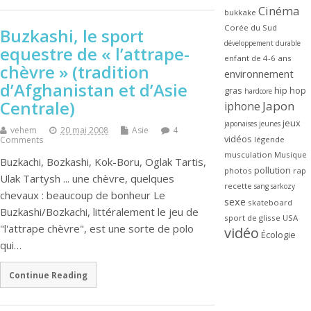
Cinéma
bukkake
Corée du Sud
Buzkashi, le sport
développement durable
equestre de « l’attrape-
enfant de 4-6 ans
chèvre » (tradition
environnement
d’Afghanistan et d’Asie
gras
hip hop
hardcore
Centrale)
Japon
iphone
jeux
japonaises
jeunes
vehem
20 mai 2008
Asie
4
vidéos
légende
Comments
musculation
Musique
Buzkachi, Bozkashi, Kok-Boru, Oglak Tartis,
pollution
photos
rap
Ulak Tartysh ... une chèvre, quelques
recette
sang
sarkozy
chevaux : beaucoup de bonheur Le
sexe
skateboard
Buzkashi/Bozkachi, littéralement le jeu de
sport de glisse
USA
"l'attrape chèvre", est une sorte de polo
vidéo
Écologie
qui…
Continue Reading