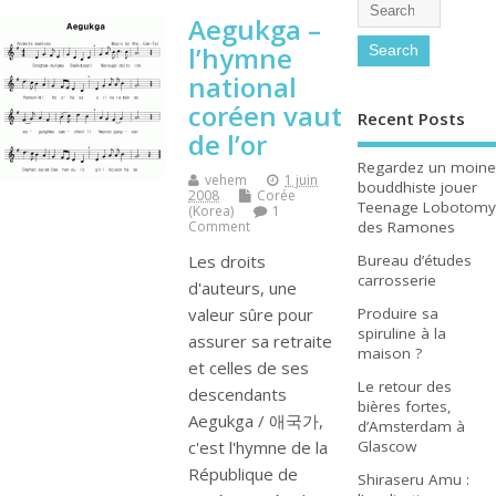
Aegukga –
l’hymne
national
coréen vaut
Recent Posts
de l’or
Regardez un moine
vehem
1 juin
bouddhiste jouer
2008
Corée
Teenage Lobotomy
(Korea)
1
des Ramones
Comment
Bureau d’études
Les droits
carrosserie
d'auteurs, une
Produire sa
valeur sûre pour
spiruline à la
assurer sa retraite
maison ?
et celles de ses
Le retour des
descendants
bières fortes,
Aegukga / 애국가,
d’Amsterdam à
Glascow
c'est l'hymne de la
République de
Shiraseru Amu :