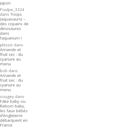
Japon
Poulpe_3324
dans
Triops
(aquasaurs) –
des copains de
dinosaures
dans
l’aquarium !
plessis
dans
Amande et
fruit sec : du
cyanure au
menu
bob
dans
Amande et
fruit sec : du
cyanure au
menu
sougey
dans
Fake baby ou
Reborn baby,
les faux bébés
d’Angleterre
débarquent en
France