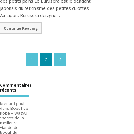
des petits pains Le Burusera est le pendant
japonais du fétichisme des petites culottes.
Au japon, Burusera désigne…
Continue Reading
1
2
3
Commentaires
récents
brenard paul
dans
Boeuf de
Kobé – Wagyu
: secret de la
meilleure
viande de
boeuf du