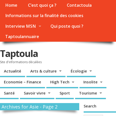
Home
C’est quoi ça ?
Contactoula
Informations sur la finalité des cookies
Interview MSN
Qui poste quoi ?
Taptoulannuaire
Taptoula
Site d'informations décalées
Actualité
Arts & culture
Écologie
Economie – Finance
High Tech
Insolite
Santé
Savoir vivre
Sport
Tourisme
Search
Archives for Asie - Page 2