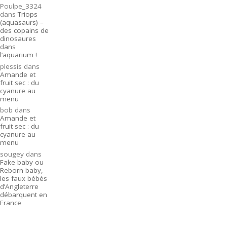
Poulpe_3324
dans
Triops
(aquasaurs) –
des copains de
dinosaures
dans
l’aquarium !
plessis
dans
Amande et
fruit sec : du
cyanure au
menu
bob
dans
Amande et
fruit sec : du
cyanure au
menu
sougey
dans
Fake baby ou
Reborn baby,
les faux bébés
d’Angleterre
débarquent en
France