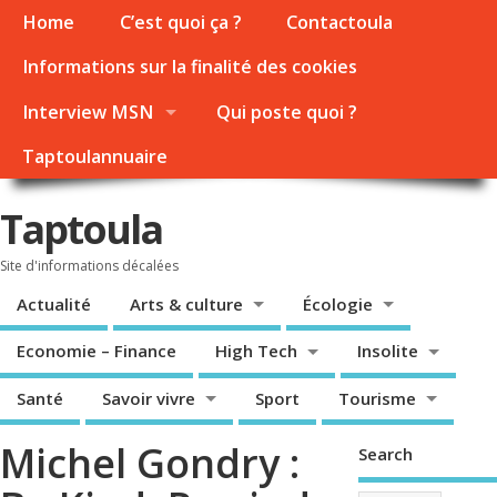
Home
C’est quoi ça ?
Contactoula
Informations sur la finalité des cookies
Interview MSN
Qui poste quoi ?
Taptoulannuaire
Taptoula
Site d'informations décalées
Actualité
Arts & culture
Écologie
Economie – Finance
High Tech
Insolite
Santé
Savoir vivre
Sport
Tourisme
Michel Gondry :
Search