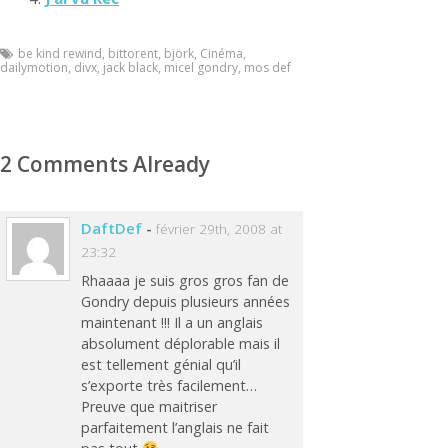
be kind rewind
,
bittorent
,
björk
,
Cinéma
,
dailymotion
,
divx
,
jack black
,
micel gondry
,
mos def
2 Comments Already
DaftDef
-
février 29th, 2008 at
23:32
Rhaaaa je suis gros gros fan de
Gondry depuis plusieurs années
maintenant !!! Il a un anglais
absolument déplorable mais il
est tellement génial qu’il
s’exporte très facilement…
Preuve que maitriser
parfaitement l’anglais ne fait