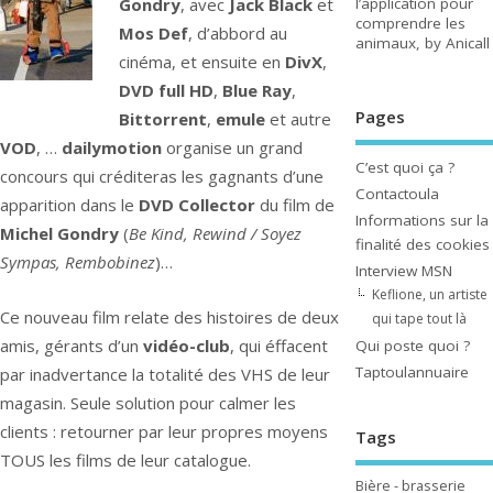
Gondry
, avec
Jack Black
et
l’application pour
comprendre les
Mos Def
, d’abbord au
animaux, by Anicall
cinéma, et ensuite en
DivX
,
DVD full HD
,
Blue Ray
,
Pages
Bittorrent
,
emule
et autre
VOD
, …
dailymotion
organise un grand
C’est quoi ça ?
concours qui créditeras les gagnants d’une
Contactoula
apparition dans le
DVD Collector
du film de
Informations sur la
Michel Gondry
(
Be Kind, Rewind / Soyez
finalité des cookies
Sympas, Rembobinez
)…
Interview MSN
Keflione, un artiste
Ce nouveau film relate des histoires de deux
qui tape tout là
amis, gérants d’un
vidéo-club
, qui éffacent
Qui poste quoi ?
Taptoulannuaire
par inadvertance la totalité des VHS de leur
magasin. Seule solution pour calmer les
clients : retourner par leur propres moyens
Tags
TOUS les films de leur catalogue.
Bière - brasserie