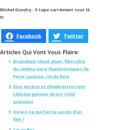
Michel Gondry : Il tape carrément tout là
!!!
Facebook
Twitter
Articles Qui Vont Vous Plaire:
Braindead (dead alive), film culte
du cinéma Gore (humoristique), de
Peter Jackson, roi du Divx
Divx Astérix et Obélix bittorrent
téléchargement direct (VOD
gratuite)
Qu’est-ce qui fait le succès d’un
film ?
J’ai vu Rec