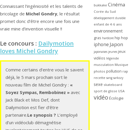
Cinéma
bukkake
Connaissant l’ingéniosité et les talents de
Corée du Sud
bricolage de
Michel Gondry
, le résultat
développement durable
promet donc d’être encore une fois une
enfant de 4-6 ans
vraie mine d’invention visuelle !!
environnement
gras
hip hop
hardcore
Le concours :
Dailymotion
Japon
iphone
loves Michel Gondry
jeux
japonaises
jeunes
vidéos
légende
musculation
Musique
Comme certains d’entre vous le savent
pollution
photos
rap
déjà, le 5 mars prochain sort le
recette
sang
sarkozy
sexe
nouveau film de Michel Gondry :
«
skateboard
sport de glisse
USA
Soyez Sympas, Rembobinez »
avec
vidéo
Écologie
Jack Black et Mos Def, dont
Dailymotion est fier d’être
partenaire.
Le synopsis ?
L’employé
d’un vidéoclub démagnétise