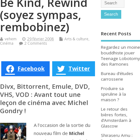
Be Kind, Rewind
(soyez sympas,
rembobinez)
Recent Posts
vehem
29 février 2008
Arts & culture
,
Cinéma
2 Comments
Regardez un moine
bouddhiste jouer
Teenage Lobotomy
des Ramones
Facebook
Twitter
Bureau d’études
carrosserie
Divx, Bittorrent, Emule, DVD,
Produire sa
VHS, VOD : Avant tout une
spiruline à la
maison ?
leçon de cinéma avec Michel
Gondry !
Le retour des
bières fortes,
d’Amsterdam à
A l’occasion de la sortie du
Glascow
nouveau film de
Michel
Shiraseru Amu :