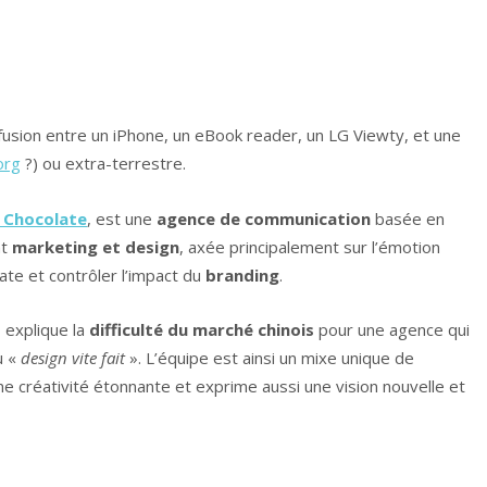
 fusion entre un iPhone, un eBook reader, un LG Viewty, et une
org
?) ou extra-terrestre.
 Chocolate
, est une
agence de communication
basée en
nt
marketing et design
, axée principalement sur l’émotion
late et contrôler l’impact du
branding
.
, explique la
difficulté du marché chinois
pour une agence qui
u «
design vite fait
». L’équipe est ainsi un mixe unique de
ne créativité étonnante et exprime aussi une vision nouvelle et