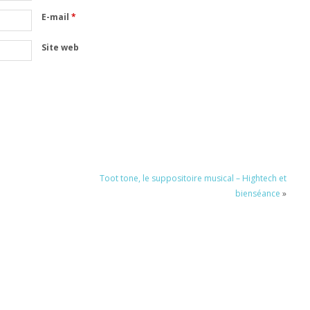
E-mail
*
Site web
Toot tone, le suppositoire musical – Hightech et
bienséance
»