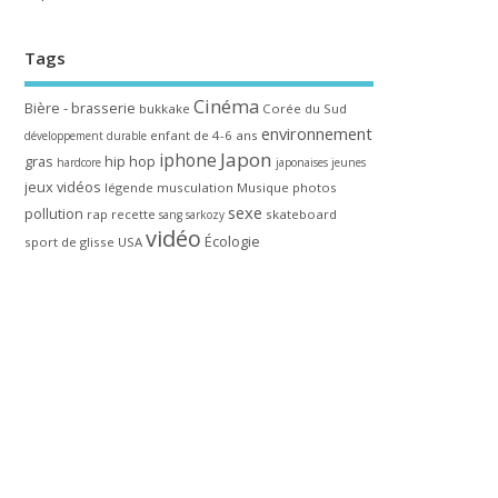
Tags
Cinéma
Bière - brasserie
bukkake
Corée du Sud
environnement
enfant de 4-6 ans
développement durable
Japon
iphone
gras
hip hop
hardcore
japonaises
jeunes
jeux vidéos
légende
musculation
Musique
photos
sexe
pollution
rap
recette
skateboard
sang
sarkozy
vidéo
Écologie
sport de glisse
USA