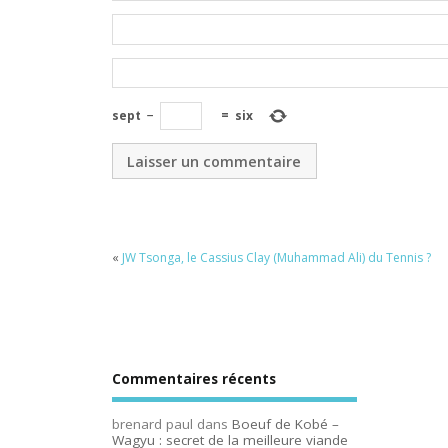
sept
−
=
six
«
JW Tsonga, le Cassius Clay (Muhammad Ali) du Tennis ?
Commentaires récents
brenard paul
dans
Boeuf de Kobé –
Wagyu : secret de la meilleure viande