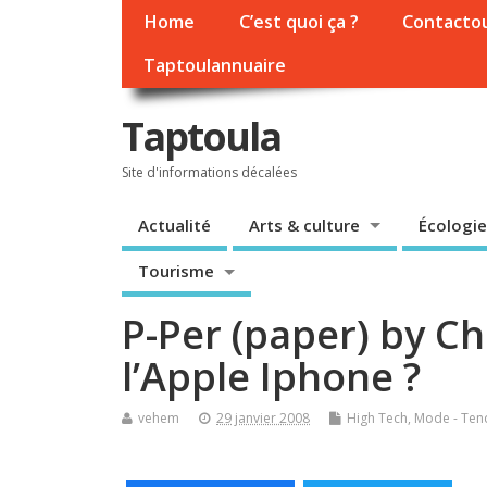
Home
C’est quoi ça ?
Contacto
Taptoulannuaire
Taptoula
Site d'informations décalées
Actualité
Arts & culture
Écologie
Tourisme
P-Per (paper) by Ch
l’Apple Iphone ?
vehem
29 janvier 2008
High Tech
,
Mode - Ten