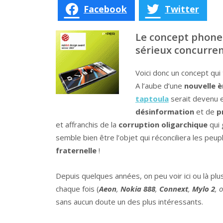
Facebook
Twitter
Le concept phone 
sérieux concurren
Voici donc un concept qui 
A l’aube d’une
nouvelle è
taptoula
serait devenu en
désinformation
et de
p
et affranchis de la
corruption oligarchique
qui 
semble bien être l’objet qui réconciliera les pe
fraternelle
!
Depuis quelques années, on peu voir ici ou là pl
chaque fois (
Aeon
,
Nokia 888
,
Connext
,
Mylo 2
, 
sans aucun doute un des plus intéressants.