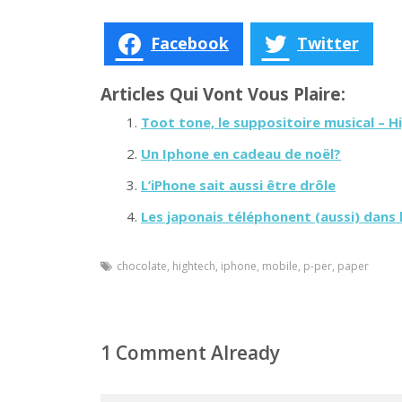
Facebook
Twitter
Articles Qui Vont Vous Plaire:
Toot tone, le suppositoire musical – 
Un Iphone en cadeau de noël?
L’iPhone sait aussi être drôle
Les japonais téléphonent (aussi) dans l
chocolate
,
hightech
,
iphone
,
mobile
,
p-per
,
paper
1 Comment Already