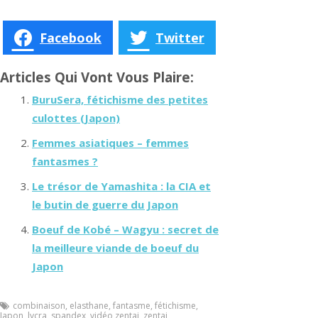
Facebook
Twitter
Articles Qui Vont Vous Plaire:
BuruSera, fétichisme des petites
culottes (Japon)
Femmes asiatiques – femmes
fantasmes ?
Le trésor de Yamashita : la CIA et
le butin de guerre du Japon
Boeuf de Kobé – Wagyu : secret de
la meilleure viande de boeuf du
Japon
combinaison
,
elasthane
,
fantasme
,
fétichisme
,
Japon
,
lycra
,
spandex
,
vidéo zentai
,
zentai