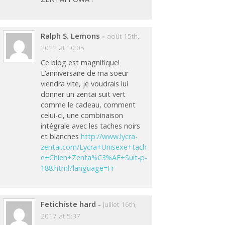
Ralph S. Lemons
-
août 15th,
2011 at 10:05
Ce blog est magnifique!
L’anniversaire de ma soeur
viendra vite, je voudrais lui
donner un zentai suit vert
comme le cadeau, comment
celui-ci, une combinaison
intégrale avec les taches noirs
et blanches
http://www.lycra-
zentai.com/Lycra+Unisexe+tach
e+Chien+Zenta%C3%AF+Suit-p-
188.html?language=Fr
Fetichiste hard
-
juillet 16th,
2017 at 5:37