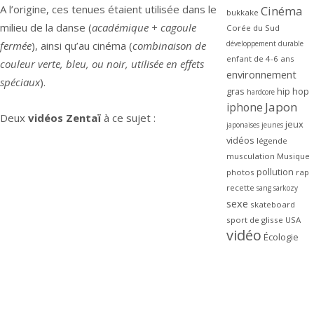
A l’origine, ces tenues étaient utilisée dans le
Cinéma
bukkake
milieu de la danse (
académique + cagoule
Corée du Sud
développement durable
fermée
), ainsi qu’au cinéma (
combinaison de
enfant de 4-6 ans
couleur verte, bleu, ou noir, utilisée en effets
environnement
spéciaux
).
gras
hip hop
hardcore
Japon
iphone
Deux
vidéos Zentaï
à ce sujet :
jeux
japonaises
jeunes
vidéos
légende
musculation
Musique
pollution
photos
rap
recette
sang
sarkozy
sexe
skateboard
sport de glisse
USA
vidéo
Écologie