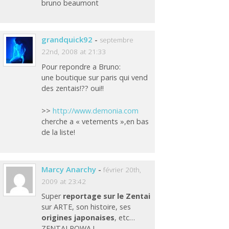
bruno beaumont
grandquick92
-
septembre
22nd, 2008 at 21:33
Pour repondre a Bruno:
une boutique sur paris qui vend
des zentais!?? oui!!
>>
http://www.demonia.com
cherche a « vetements »,en bas
de la liste!
Marcy Anarchy
-
février 20th,
2009 at 23:42
Super
reportage sur le Zentai
sur ARTE, son histoire, ses
origines japonaises
, etc…
ZENTAI POWA !