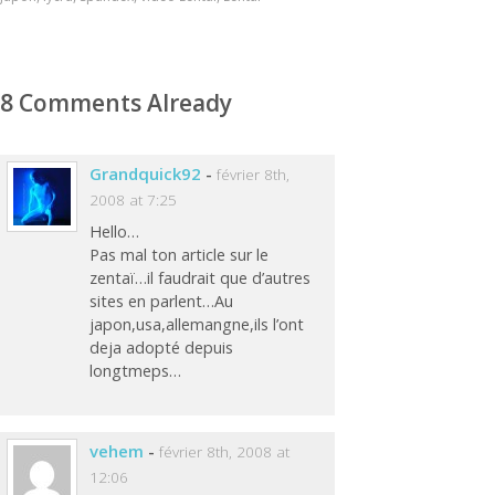
8 Comments Already
Grandquick92
-
février 8th,
2008 at 7:25
Hello…
Pas mal ton article sur le
zentaï…il faudrait que d’autres
sites en parlent…Au
japon,usa,allemangne,ils l’ont
deja adopté depuis
longtmeps…
vehem
-
février 8th, 2008 at
12:06