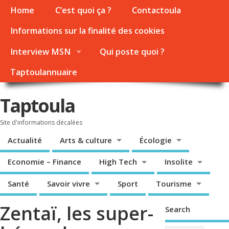
Home
C’est quoi ça ?
Contactoula
Informations sur la finalité des cookies
Interview MSN
Qui poste quoi ?
Taptoulannuaire
Taptoula
Site d'informations décalées
Actualité
Arts & culture
Écologie
Economie – Finance
High Tech
Insolite
Santé
Savoir vivre
Sport
Tourisme
Zentaï, les super-
Search