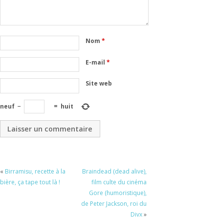
Nom
*
E-mail
*
Site web
neuf
−
=
huit
«
Birramisu, recette à la
Braindead (dead alive),
bière, ça tape tout là !
film culte du cinéma
Gore (humoristique),
de Peter Jackson, roi du
Divx
»