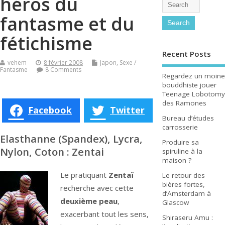
héros du
fantasme et du
fétichisme
Recent Posts
vehem
8 février 2008
Japon
,
Sexe /
Fantasme
8 Comments
Regardez un moine
bouddhiste jouer
Teenage Lobotomy
des Ramones
Facebook
Twitter
Bureau d’études
carrosserie
Elasthanne (Spandex), Lycra,
Produire sa
Nylon, Coton : Zentai
spiruline à la
maison ?
Le pratiquant
Zentaï
Le retour des
bières fortes,
recherche avec cette
d’Amsterdam à
deuxième peau
,
Glascow
exacerbant tout les sens,
Shiraseru Amu :