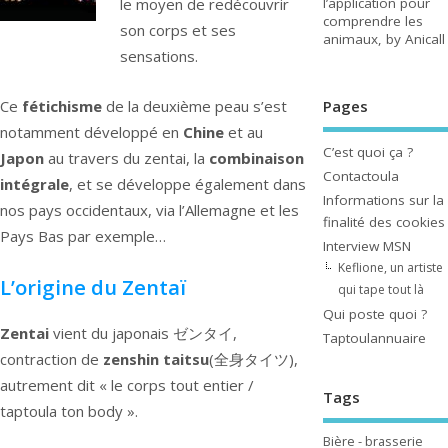
le moyen de redécouvrir
l’application pour
comprendre les
son corps et ses
animaux, by Anicall
sensations.
Pages
Ce
fétichisme
de la deuxième peau s’est
notamment développé en
Chine
et au
C’est quoi ça ?
Japon
au travers du zentai, la
combinaison
Contactoula
intégrale
, et se développe également dans
Informations sur la
nos pays occidentaux, via l’Allemagne et les
finalité des cookies
Pays Bas par exemple…
Interview MSN
Keflione, un artiste
L’origine du Zentaï
qui tape tout là
Qui poste quoi ?
Zentai
vient du japonais ゼンタイ,
Taptoulannuaire
contraction de
zenshin taitsu
(全身タイツ),
autrement dit « le corps tout entier /
Tags
taptoula ton body ».
Bière - brasserie