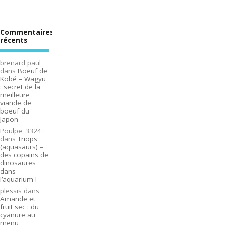
Commentaires
récents
brenard paul
dans
Boeuf de
Kobé – Wagyu
: secret de la
meilleure
viande de
boeuf du
Japon
Poulpe_3324
dans
Triops
(aquasaurs) –
des copains de
dinosaures
dans
l’aquarium !
plessis
dans
Amande et
fruit sec : du
cyanure au
menu