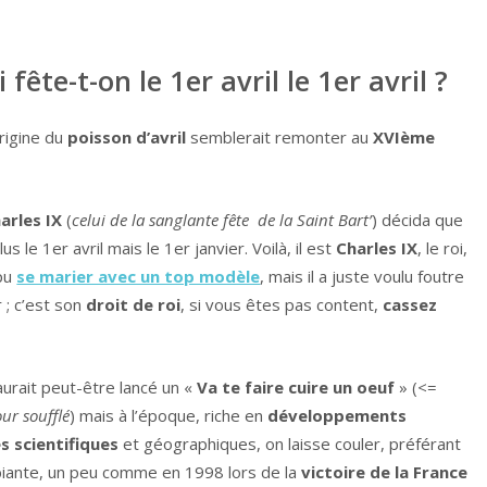
fête-t-on le 1er avril le 1er avril ?
’origine du
poisson d’avril
semblerait remonter au
XVIème
arles IX
(
celui de la sanglante fête de la Saint Bart’
) décida que
 le 1er avril mais le 1er janvier. Voilà, il est
Charles IX
, le roi,
 pu
se marier avec un top modèle
, mais il a juste voulu foutre
r ; c’est son
droit de roi
, si vous êtes pas content,
cassez
aurait peut-être lancé un «
Va te faire cuire un oeuf
» (<=
ur soufflé
) mais à l’époque, riche en
développements
 scientifiques
et géographiques, on laisse couler, préférant
biante, un peu comme en 1998 lors de la
victoire de la France