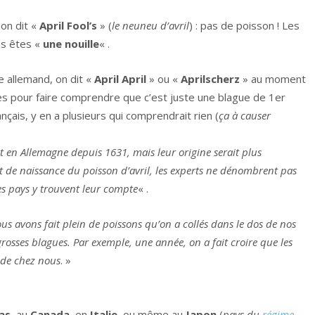
 on dit «
April Fool’s
» (
le neuneu d’avril
) : pas de poisson ! Les
us êtes «
une nouille
« .
e allemand, on dit «
April April
» ou «
Aprilscherz
» au moment
rès pour faire comprendre que c’est juste une blague de 1er
français, y en a plusieurs qui comprendrait rien (
ça à causer
nt en Allemagne depuis 1631, mais leur origine serait plus
cat de naissance du poisson d’avril, les experts ne dénombrent pas
es pays y trouvent leur compte
« .
 Nous avons fait plein de poissons qu’on a collés dans le dos de nos
sses blagues. Par exemple, une année, on a fait croire que les
 de chez nous
. »
as
, au
Canada
, en
Italie
, ou même au
Japon
(
pays du
régime