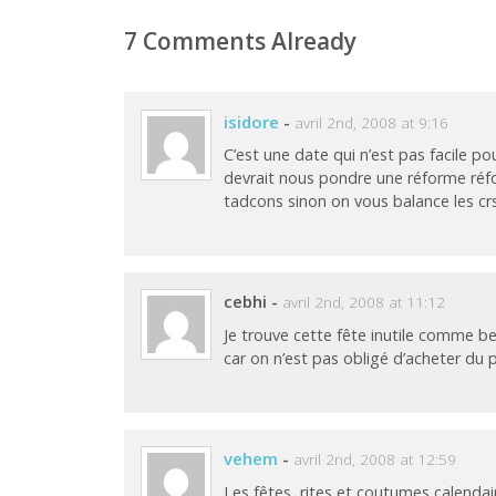
7 Comments Already
isidore
-
avril 2nd, 2008 at 9:16
C’est une date qui n’est pas facile 
devrait nous pondre une réforme réfo
tadcons sinon on vous balance les c
cebhi
-
avril 2nd, 2008 at 11:12
Je trouve cette fête inutile comme b
car on n’est pas obligé d’acheter du p
vehem
-
avril 2nd, 2008 at 12:59
Les fêtes, rites et coutumes calend