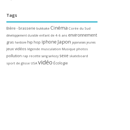
Tags
Cinéma
Bière - brasserie
bukkake
Corée du Sud
environnement
enfant de 4-6 ans
développement durable
Japon
iphone
gras
hip hop
hardcore
japonaises
jeunes
jeux vidéos
légende
musculation
Musique
photos
sexe
pollution
rap
recette
skateboard
sang
sarkozy
vidéo
Écologie
sport de glisse
USA