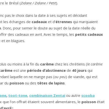
re le Brésil (
Zidane / Zidane / Petit
).
nc pas le choix dans la date à ses sujets et décidant
nt les échanges de
cadeaux
et d’
étrennes
qui marquaient
e
. Donc, pour semer le doute au sujet de la date réelle du
offrir des cadeaux en avril. Avec le temps, les
petits cadeaux
 et en blagues.
plus ou moins à la fin du
carême
chez les chrétiens (
le carême
carême
est une
période d’abstinence
de
40 jours
qui
endant laquelle on ne mange pas (
ou peu
) de viande, qui est
par du
poisson
ou des
têtes de lapins
.
hone
,
toot-tone
,
combinaison Zentai
ou autre
scooba
x que l’on offrait étaient souvent alimentaires, le
poisson
était
d’avril
!