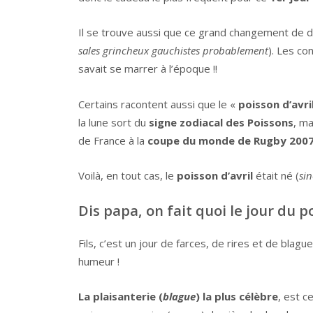
Il se trouve aussi que ce grand changement de da
sales grincheux gauchistes probablement
). Les co
savait se marrer à l’époque !!
Certains racontent aussi que le «
poisson d’avri
la lune sort du
signe zodiacal des Poissons
, ma
de France à la
coupe du monde de Rugby 200
Voilà, en tout cas, le
poisson d’avril
était né (
sin
Dis papa, on fait quoi le jour du p
Fils, c’est un jour de farces, de rires et de blag
humeur !
La plaisanterie (
blague
) la plus célèbre
, est c