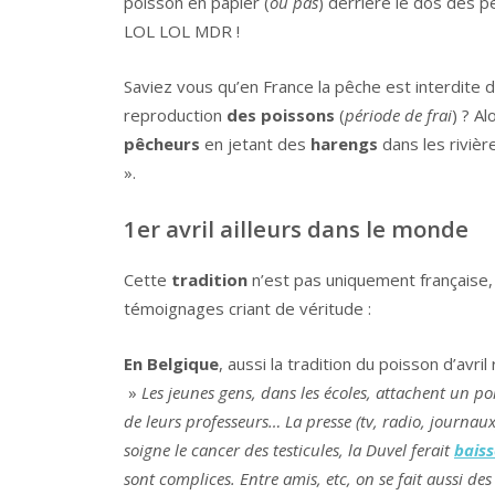
poisson en papier (
ou pas
) derrière le dos des p
LOL LOL MDR !
Saviez vous qu’en France la pêche est interdite 
reproduction
des poissons
(
période de frai
) ? A
pêcheurs
en jetant des
harengs
dans les rivièr
».
1er avril ailleurs dans le monde
Cette
tradition
n’est pas uniquement française,
témoignages criant de véritude :
En Belgique
, aussi la tradition du poisson d’avril
»
Les jeunes gens, dans les écoles, attachent un p
de leurs professeurs… La presse (tv, radio, journaux)
soigne le cancer des testicules, la Duvel ferait
bais
sont complices. Entre amis, etc, on se fait aussi d