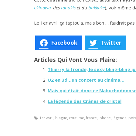
okinawa
, des
tanukis
et du
bukkake
), voir même da
Le 1er avril, ça taptoula, mais bon … faudrait pa
Facebook
Twitter
Articles Qui Vont Vous Plaire:
Thierry la fronde, le sexy bling-bling ju
U2 en 3d…un concert au cinéma…
Mais qui était donc ce Nabuchodonos
La légende des Crânes de cristal
1er avril
,
blague
,
coutume
,
france
,
iphone
,
légende
,
poi