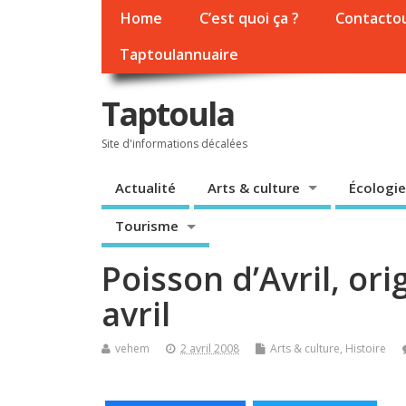
Home
C’est quoi ça ?
Contacto
Taptoulannuaire
Taptoula
Site d'informations décalées
Actualité
Arts & culture
Écologie
Tourisme
Poisson d’Avril, ori
avril
vehem
2 avril 2008
Arts & culture
,
Histoire