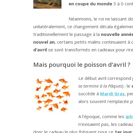
en coupe du monde
3 à 0 cont
Néanmoins, le roi ne laissant do
unilatéralement, ce changement décala égaleme
traditionellement le passage à la
nouvelle anné
nouvel an
, certains petits malins continuaient à 
d’avril
se sont transformés en cadeaux pour rire
Mais pourquoi le poisson d’avril ?
Le début avril correspond 
se termine à la Pâques
) : le
succède à
Mardi Gras
, p
alors souvent remplacée 
A l’époque, comme les
ip
n’exisaient pas, les cadeau
donc le cadeau le plus fréquent pour ce
1er jour 